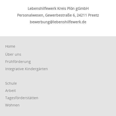
Lebenshilfewerk Kreis Plön gGmbH
Personalwesen, Gewerbestraße 6, 24211 Preetz
bewerbung@lebenshilfewerk.de
Navigation
Home
überspringen
Über uns
Frühförderung
Integrative Kindergärten
Navigation
Schule
überspringen
Arbeit
Tagesförderstätten
Wohnen
Navigation