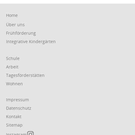
Navigation
Home
überspringen
Über uns
Frühförderung
Integrative Kindergärten
Navigation
Schule
überspringen
Arbeit
Tagesförderstätten
Wohnen
Navigation
Impressum
überspringen
Datenschutz
Kontakt
Sitemap
Instagram