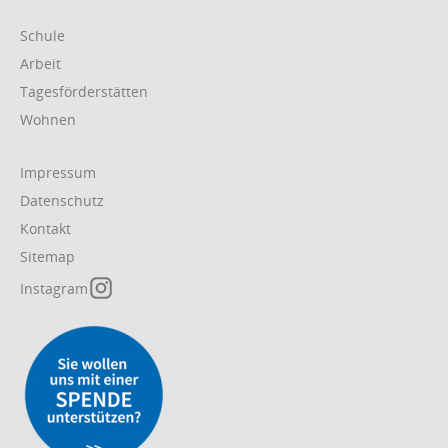
Navigation
Schule
überspringen
Arbeit
Tagesförderstätten
Wohnen
Navigation
Impressum
überspringen
Datenschutz
Kontakt
Sitemap
Instagram