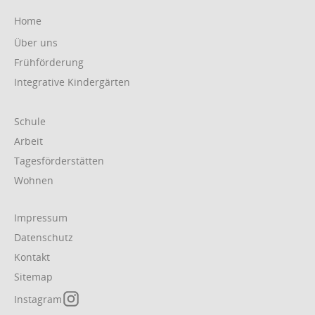
Navigation
Home
überspringen
Über uns
Frühförderung
Integrative Kindergärten
Navigation
Schule
überspringen
Arbeit
Tagesförderstätten
Wohnen
Navigation
Impressum
überspringen
Datenschutz
Kontakt
Sitemap
Instagram